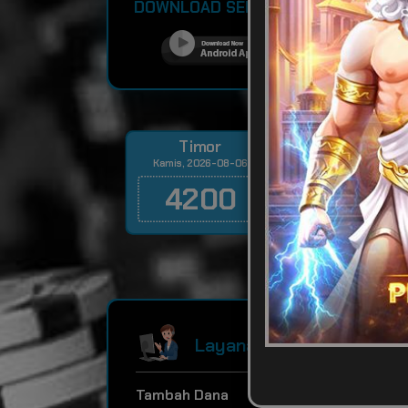
DOWNLOAD SEKARANG
yo
Timor
Amst
26-08-06
Kamis, 2026-08-06
Kamis, 2
86
4200
35
Layanan Member
Tambah Dana