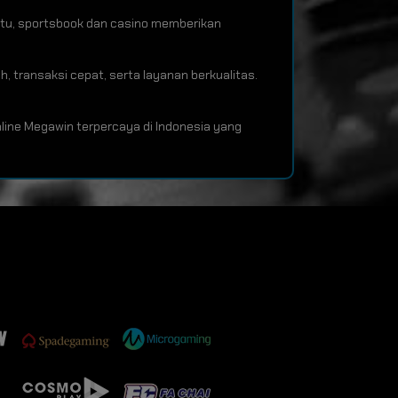
itu, sportsbook dan casino memberikan
transaksi cepat, serta layanan berkualitas.
nline Megawin terpercaya di Indonesia yang