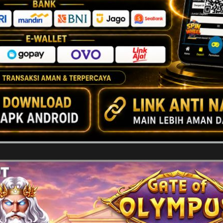
DR
50,329,023,91
PORTSBOOK
SLOT
Layanan Customer
Layanan Product
Game Favorit