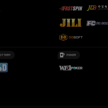
OTTERY
POKER