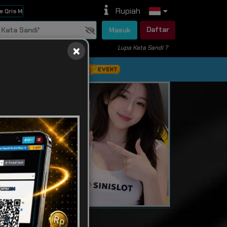
Rupiah
pay Ya
Daftar
Masuk
Lupa Kata Sandi ?
Berita
Promosi