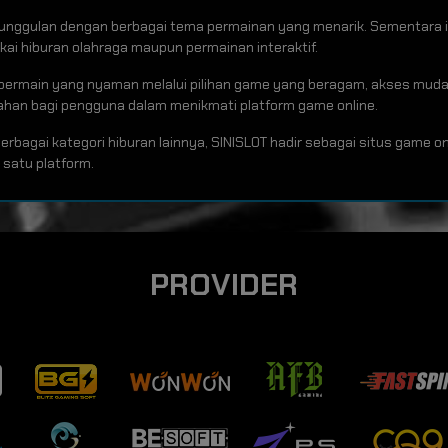
an unggulan dengan berbagai tema permainan yang menarik. Sementara 
i hiburan olahraga maupun permainan interaktif.
rmain yang nyaman melalui pilihan game yang beragam, akses mudah, 
han bagi pengguna dalam menikmati platform game online.
erbagai kategori hiburan lainnya, SINISLOT hadir sebagai situs game o
satu platform.
PROVIDER