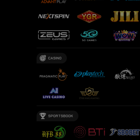
CASINO
SPORTSBOOK