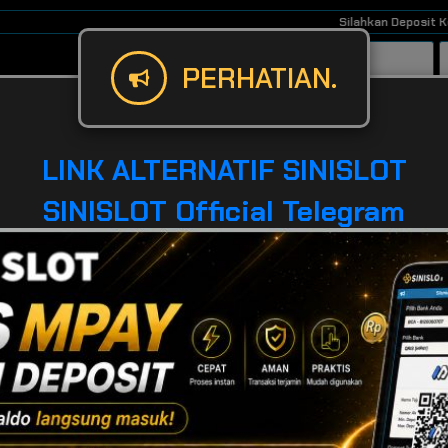
Silahkan Deposit Ke Qris M
PERHATIAN.
Casino
Sportsbook
Lottery
Poker
Arcade
LINK ALTERNATIF SINISLOT
SINISLOT Official Telegram